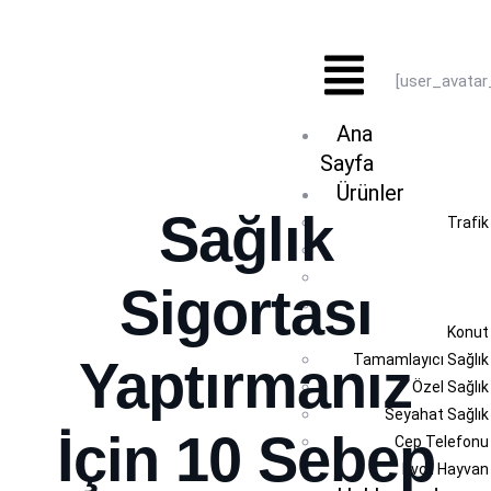
[user_avata
Ana
Sayfa
Ürünler
Sağlık
Trafik
Sigortası
Konut 
Tamamlayıcı Sağlık 
Yaptırmanız
Özel Sağlık
Seyahat Sağlık
İçin 10 Sebep
Cep Telefonu 
Evcil Hayvan