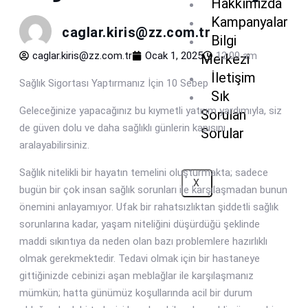
Hakkımızda
Kampanyalar
caglar.kiris@zz.com.tr
Bilgi
caglar.kiris@zz.com.tr
Ocak 1, 2025
12:00 am
Merkezi
İletişim
Sağlık Sigortası Yaptırmanız İçin 10 Sebep
Sık
Geleceğinize yapacağınız bu kıymetli yatırım yardımıyla, siz
Sorulan
de güven dolu ve daha sağlıklı günlerin kapısını
Sorular
aralayabilirsiniz.
Sağlık nitelikli bir hayatın temelini oluşturmakta; sadece
X
bugün bir çok insan sağlık sorunları ile karşılaşmadan bunun
önemini anlayamıyor. Ufak bir rahatsızlıktan şiddetli sağlık
sorunlarına kadar, yaşam niteliğini düşürdüğü şeklinde
maddi sıkıntıya da neden olan bazı problemlere hazırlıklı
olmak gerekmektedir. Tedavi olmak için bir hastaneye
gittiğinizde cebinizi aşan meblağlar ile karşılaşmanız
mümkün; hatta günümüz koşullarında acil bir durum