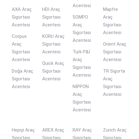
Acentesi
AXA Araç
HDI Araç
Mapfre
Sigortası
Sigortası
SOMPO
Araç
Acentesi
Acentesi
Araç
Sigortası
Sigortası
Acentesi
Corpus
KORU Araç
Acentesi
Araç
Sigortası
Orient Araç
Sigortası
Acentesi
Türk P&İ
Sigortası
Acentesi
Araç
Acentesi
Quick Araç
Sigortası
Doğa Araç
Sigortası
TR Sigorta
Acentesi
Sigortası
Acentesi
Araç
Acentesi
NİPPON
Sigortası
Araç
Acentesi
Sigortası
Acentesi
Hepiyi Araç
AREX Araç
RAY Araç
Zurich Araç
Sigortası
Sigortası
Sigortası
Sigortası