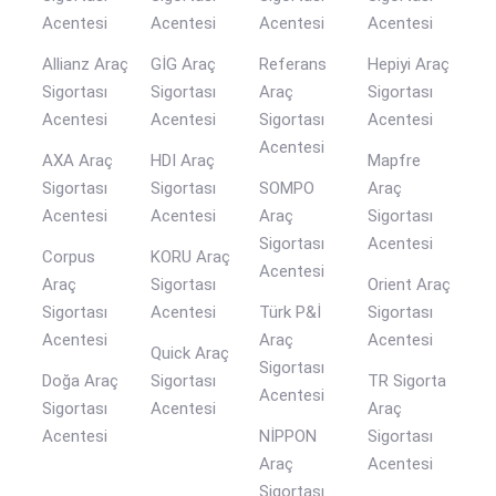
Acentesi
Acentesi
Acentesi
Acentesi
Allianz Araç
GİG Araç
Referans
Hepiyi Araç
Sigortası
Sigortası
Araç
Sigortası
Acentesi
Acentesi
Sigortası
Acentesi
Acentesi
AXA Araç
HDI Araç
Mapfre
Sigortası
Sigortası
SOMPO
Araç
Acentesi
Acentesi
Araç
Sigortası
Sigortası
Acentesi
Corpus
KORU Araç
Acentesi
Araç
Sigortası
Orient Araç
Sigortası
Acentesi
Türk P&İ
Sigortası
Acentesi
Araç
Acentesi
Quick Araç
Sigortası
Doğa Araç
Sigortası
TR Sigorta
Acentesi
Sigortası
Acentesi
Araç
Acentesi
NİPPON
Sigortası
Araç
Acentesi
Sigortası