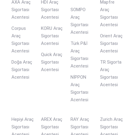
AXA Araç
HDI Araç
Mapfre
Sigortası
Sigortası
SOMPO
Araç
Acentesi
Acentesi
Araç
Sigortası
Sigortası
Acentesi
Corpus
KORU Araç
Acentesi
Araç
Sigortası
Orient Araç
Sigortası
Acentesi
Türk P&İ
Sigortası
Acentesi
Araç
Acentesi
Quick Araç
Sigortası
Doğa Araç
Sigortası
TR Sigorta
Acentesi
Sigortası
Acentesi
Araç
Acentesi
NİPPON
Sigortası
Araç
Acentesi
Sigortası
Acentesi
Hepiyi Araç
AREX Araç
RAY Araç
Zurich Araç
Sigortası
Sigortası
Sigortası
Sigortası
Acentesi
Acentesi
Acentesi
Acentesi