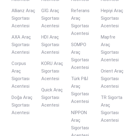
Allianz Araç
GİG Araç
Referans
Hepiyi Araç
Sigortası
Sigortası
Araç
Sigortası
Acentesi
Acentesi
Sigortası
Acentesi
Acentesi
AXA Araç
HDI Araç
Mapfre
Sigortası
Sigortası
SOMPO
Araç
Acentesi
Acentesi
Araç
Sigortası
Sigortası
Acentesi
Corpus
KORU Araç
Acentesi
Araç
Sigortası
Orient Araç
Sigortası
Acentesi
Türk P&İ
Sigortası
Acentesi
Araç
Acentesi
Quick Araç
Sigortası
Doğa Araç
Sigortası
TR Sigorta
Acentesi
Sigortası
Acentesi
Araç
Acentesi
NİPPON
Sigortası
Araç
Acentesi
Sigortası
Acentesi