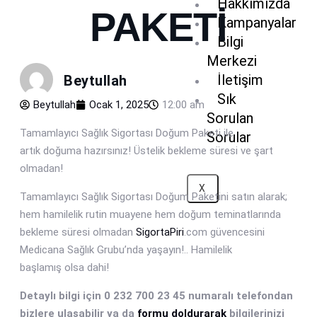
Hakkımızda
PAKETİ
Kampanyalar
Bilgi
Merkezi
İletişim
Beytullah
Sık
Beytullah
Ocak 1, 2025
12:00 am
Sorulan
Tamamlayıcı Sağlık Sigortası Doğum Paketi ile
Sorular
artık doğuma hazırsınız! Üstelik bekleme süresi ve şart
olmadan!
X
Tamamlayıcı Sağlık Sigortası Doğum Paketini satın alarak;
hem hamilelik rutin muayene hem doğum teminatlarında
bekleme süresi olmadan
SigortaPiri
.com güvencesini
Medicana Sağlık Grubu’nda yaşayın!.. Hamilelik
başlamış olsa dahi!
Detaylı bilgi için 0 232 700 23 45 numaralı telefondan
bizlere ulaşabilir ya da
formu doldurarak
bilgilerinizi